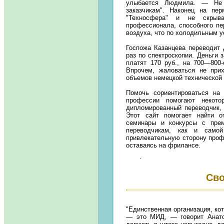
улыбается Людмила. — Не 
заказчикам". Наконец на пе
"Техносфера" и не скрыв
профессионала, способного пе
воздуха, что по холодильным у
Госпожа Казанцева переводит 
раз по спектроскопии. Деньги 
платят 170 руб., на 700—800
Впрочем, жаловаться не прих
объемов немецкой технической 
Помочь сориентироваться на
профессии помогают некотор
дипломированный переводчик, 
Этот сайт помогает найти о
семинары и конкурсы с пре
переводчикам, как и самой
привлекательную сторону проф
оставаясь на фрилансе.
.
Сво
"Единственная организация, ко
— это МИД, — говорит Анато