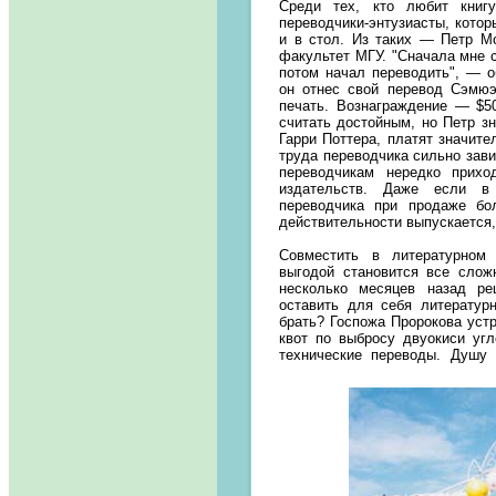
Среди тех, кто любит книгу
переводчики-энтузиасты, котор
и в стол. Из таких — Петр М
факультет МГУ. "Сначала мне с
потом начал переводить", — о
он отнес свой перевод Сэмюэ
печать. Вознаграждение — $5
считать достойным, но Петр зн
Гарри Поттера, платят значите
труда переводчика сильно зави
переводчикам нередко прихо
издательств. Даже если в 
переводчика при продаже бол
действительности выпускается,
Совместить в литературном
выгодой становится все слож
несколько месяцев назад ре
оставить для себя литератур
брать? Госпожа Пророкова ус
квот по выбросу двуокиси угл
технические переводы. Душу