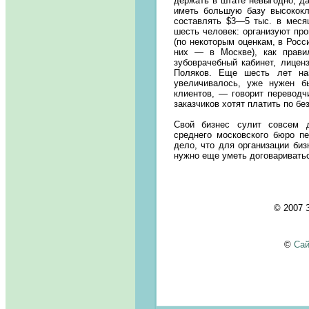
держать в штате невыгодно, да
иметь большую базу высококл
составлять $3—5 тыс. в меся
шесть человек: организуют пр
(по некоторым оценкам, в Росс
них — в Москве), как прави
зубоврачебный кабинет, лицен
Поляков. Еще шесть лет наз
увеличивалось, уже нужен 
клиентов, — говорит перевод
заказчиков хотят платить по бе
Свой бизнес сулит совсем д
среднего московского бюро пе
дело, что для организации биз
нужно еще уметь договариватьс
© 2007
©
Сай