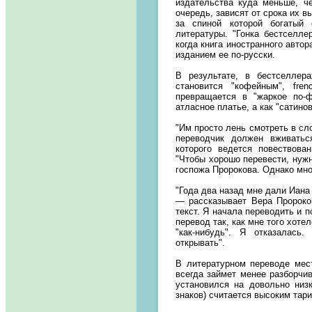
издательства куда меньше, ч
очередь, зависят от срока их 
за спиной которой богатый 
литературы. "Гонка бестселле
когда книга иностранного авто
изданием ее по-русски.
В результате, в бестселлера
становится "кофейным", fre
превращается в "жаркое по-ф
атласное платье, а как "сатинов
"Им просто лень смотреть в сл
переводчик должен вживатьс
которого ведется повествова
"Чтобы хорошо перевести, нужн
госпожа Пророкова. Однако мно
"Года два назад мне дали Иана
— рассказывает Вера Пророко
текст. Я начала переводить и 
перевод так, как мне того хоте
"как-нибудь". Я отказалас
открывать".
В литературном переводе мес
всегда займет менее разборчи
установился на довольно низк
знаков) считается высоким тар