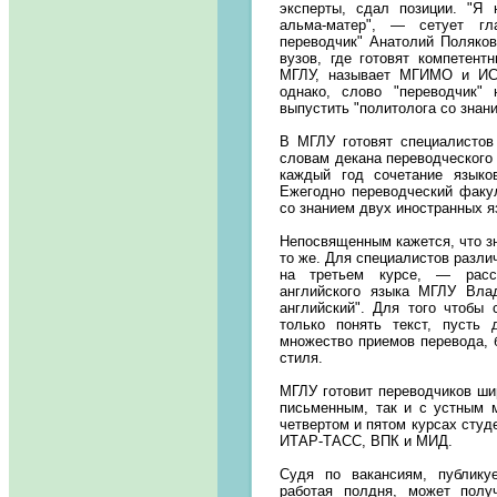
эксперты, сдал позиции. "Я
альма-матер", — сетует гла
переводчик" Анатолий Поляко
вузов, где готовят компетент
МГЛУ, называет МГИМО и ИС
однако, слово "переводчик"
выпустить "политолога со знан
В МГЛУ готовят специалистов
словам декана переводческого
каждый год сочетание языков
Ежегодно переводческий факу
со знанием двух иностранных я
Непосвященным кажется, что зн
то же. Для специалистов разли
на третьем курсе, — расс
английского языка МГЛУ Вла
английский". Для того чтобы 
только понять текст, пусть
множество приемов перевода, б
стиля.
МГЛУ готовит переводчиков шир
письменным, так и с устным 
четвертом и пятом курсах студе
ИТАР-ТАСС, ВПК и МИД.
Судя по вакансиям, публикуе
работая полдня, может полу