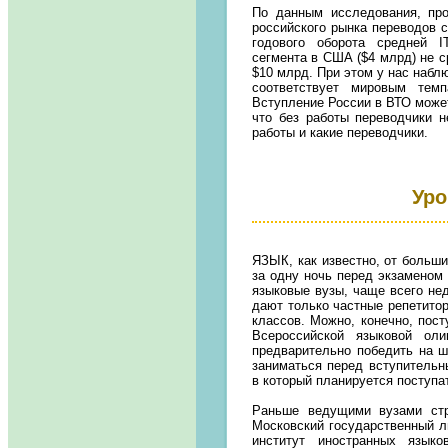
По данным исследования, про
российского рынка переводов 
годового оборота средней I
сегмента в США ($4 млрд) не с
$10 млрд. При этом у нас набл
соответствует мировым тем
Вступление России в ВТО может
что без работы переводчики н
работы и какие переводчики.
Уро
ЯЗЫК
, как известно, от больш
за одну ночь перед экзаменом 
языковые вузы, чаще всего не
дают только частные репетито
классов. Можно, конечно, пост
Всероссийской языковой ол
предварительно победить на ш
заниматься перед вступительн
в который планируется поступа
Раньше ведущими вузами стр
Московский государственный л
институт иностранных язык