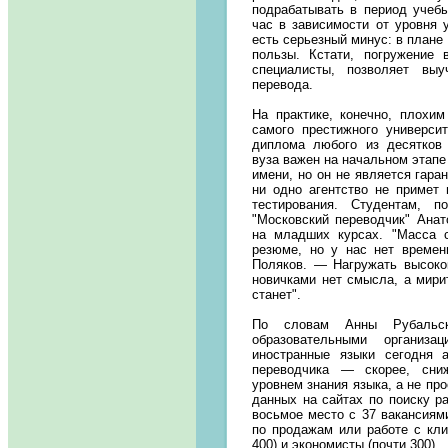
подрабатывать в период учеб
час в зависимости от уровня у
есть серьезный минус: в плане
пользы. Кстати, погружение 
специалисты, позволяет вы
перевода.
На практике, конечно, плохи
самого престижного универси
диплома любого из десятков 
вуза важен на начальном этапе
имени, но он не является гара
ни одно агентство не примет 
тестирования. Студентам, п
"Московский переводчик" Анат
на младших курсах. "Масса 
резюме, но у нас нет времен
Поляков. — Нагружать высоко
новичками нет смысла, а мири
станет".
По словам Анны Рубальск
образовательными организ
иностранные языки сегодня 
переводчика — скорее, сни
уровнем знания языка, а не пр
данных на сайтах по поиску р
восьмое место с 37 вакансиям
по продажам или работе с кли
400) и экономисты (почти 300).