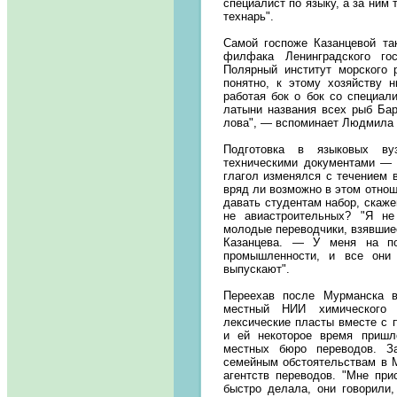
специалист по языку, а за ним
технарь".
Самой госпоже Казанцевой та
филфака Ленинградского го
Полярный институт морского 
понятно, к этому хозяйству н
работая бок о бок со специали
латыни названия всех рыб Бар
лова", — вспоминает Людмила 
Подготовка в языковых ву
техническими документами — 
глагол изменялся с течением в
вряд ли возможно в этом отно
давать студентам набор, скаже
не авиастроительных? "Я не
молодые переводчики, взявшие
Казанцева. — У меня на п
промышленности, и все они 
выпускают".
Переехав после Мурманска 
местный НИИ химического 
лексические пласты вместе с 
и ей некоторое время пришл
местных бюро переводов. З
семейным обстоятельствам в М
агентств переводов. "Мне пр
быстро делала, они говорили