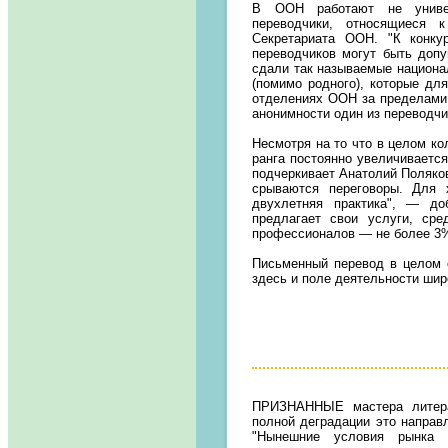
В ООН работают не универ
переводчики, относящиеся 
Секретариата ООН. "К конк
переводчиков могут быть доп
сдали так называемые национа
(помимо родного), которые для
отделениях ООН за пределами 
анонимности один из переводч
Несмотря на то что в целом к
ранга постоянно увеличивается
подчеркивает Анатолий Поляков
срываются переговоры. Для 
двухлетняя практика", — до
предлагает свои услуги, ср
профессионалов — не более 3%
Письменный перевод в целом о
здесь и поле деятельности шир
ПРИЗНАННЫЕ
мастера литера
полной деградации это направл
"Нынешние условия рынка т