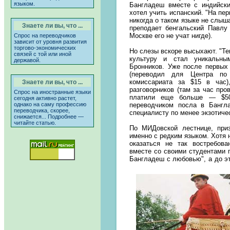
языком.
Бангладеш вместе с индийски
хотел учить испанский. "На пер
никогда о таком языке не слыш
Знаете ли вы, что ...
преподает бенгальский Павл
Москве его не учат нигде).
Спрос на переводчиков
зависит от уровня развития
торгово-экономических
Но слезы вскоре высыхают. "Те
связей с той или иной
культуру и стал уникальны
державой.
Бронников. Уже после первых
(переводил для Центра по 
комиссариата за $15 в час)
Знаете ли вы, что ...
разговорников (там за час про
Спрос на иностранные языки
платили еще больше — $50
сегодня активно растет,
однако на саму профессию
переводчиком посла в Бангл
переводчика, скорее,
специалисту по менее экзотиче
снижается... Подробнее —
читайте статью.
По МИДовской лестнице, приз
именно с редким языком. Хотя 
оказаться не так востребова
вместе со своими студентами 
Бангладеш с любовью", а до эт